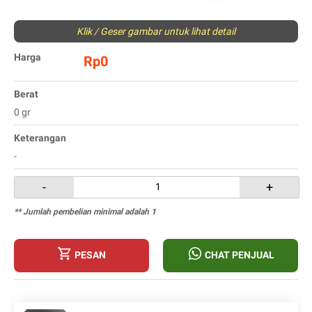
Klik / Geser gambar untuk lihat detail
Harga
Rp0
Berat
0 gr
Keterangan
-
-
+
** Jumlah pembelian minimal adalah 1
PESAN
CHAT PENJUAL