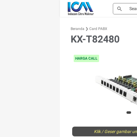
Beranda
❯
Card PABX
KX-T82480
HARGA CALL
Klik / Geser gambar unt