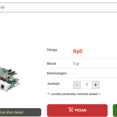
Harga
Rp0
Berat
0 gr
Keterangan
-
Jumlah
-
+
** Jumlah pembelian minimal adalah 1
PESAN
uk lihat detail