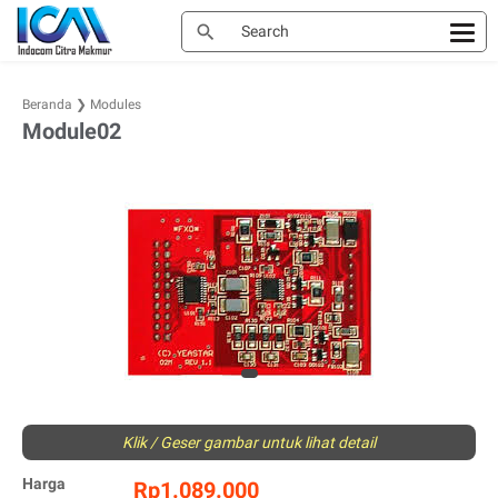
Beranda
❯
Modules
Module02
Klik / Geser gambar untuk lihat detail
Harga
Rp1.089.000