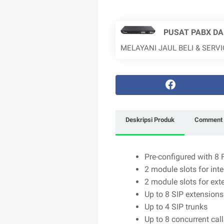
PUSAT PABX DA
MELAYANI JAUL BELI & SERV
Deskripsi Produk
Comment 
Pre-configured with 8
2 module slots for int
2 module slots for ext
Up to 8 SIP extension
Up to 4 SIP trunks
Up to 8 concurrent cal