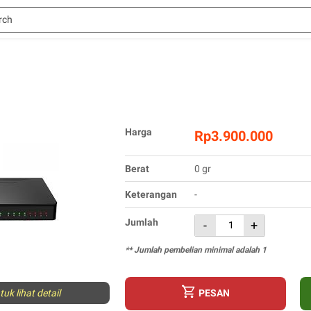
Harga
Rp3.900.000
Berat
0 gr
Keterangan
-
Jumlah
-
+
** Jumlah pembelian minimal adalah 1
uk lihat detail
PESAN