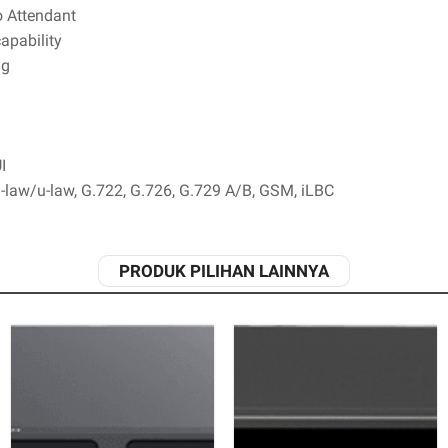
to Attendant
capability
ng
UI
-law/u-law, G.722, G.726, G.729 A/B, GSM, iLBC
PRODUK PILIHAN LAINNYA