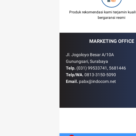
Produk rekomendasi kami terjamin kual
bergaransi resmi
MARKETING OFFICE
Jl. Jogoloyo Besar A/10A
Gunungsari, Surabaya
Telp.
(031) 99533741, 5681446
Telp/WA.
0813-3150-5090
Email.
pabx@indocom.net