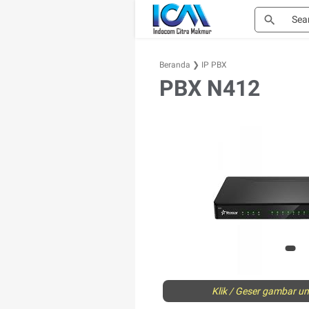
Beranda
❯
IP PBX
PBX N412
Klik / Geser gambar unt