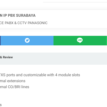
N IP PBX SURABAYA
ICE PABX & CCTV PANASONIC
& Review
 FXS ports and customizable with 4 module slots
ernal extensions
ernal CO/BRI lines
s
ls