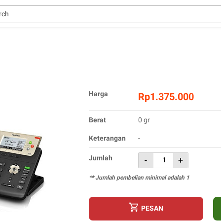
Harga
Rp1.375.000
Berat
0 gr
Keterangan
-
Jumlah
-
+
** Jumlah pembelian minimal adalah 1
PESAN