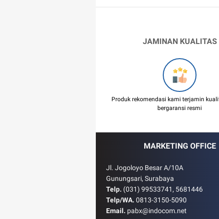
JAMINAN KUALITAS
Produk rekomendasi kami terjamin kual
bergaransi resmi
MARKETING OFFICE
Jl. Jogoloyo Besar A/10A
Gunungsari, Surabaya
Telp.
(031) 99533741, 5681446
Telp/WA.
0813-3150-5090
Email.
pabx@indocom.net