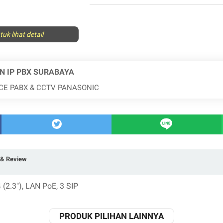
uk lihat detail
N IP PBX SURABAYA
ICE PABX & CCTV PANASONIC
& Review
(2.3"), LAN PoE, 3 SIP
PRODUK PILIHAN LAINNYA