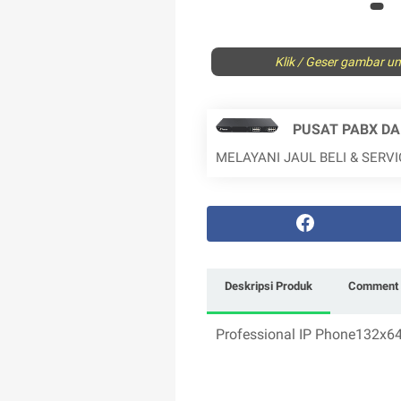
Klik / Geser gambar unt
PUSAT PABX DA
MELAYANI JAUL BELI & SERV
Deskripsi Produk
Comment 
Professional IP Phone132x64 